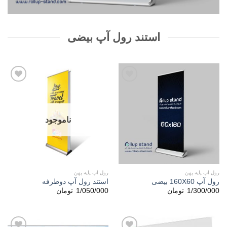
استند رول آپ بیضی
افزودن
افزودن
به
به
علاقه
علاقه
مندی
مندی
ها
ها
ناموجود
رول آپ پایه پهن
رول آپ پایه پهن
رول آپ 160X60 بیضی
استند رول آپ دوطرفه
1/300/000
تومان
1/050/000
تومان