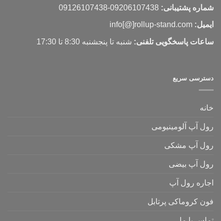
شماره پشتیبانی:
09206107438-09126107438
ایمیل:
info[@]rollup-stand.com
ساعات پاسخگویی تلفنی:
شنبه تا پنجشنبه 8:30 تا 17:30
دسترسی سریع
خانه
رول آپ آلومینیومی
رول آپ مشکی
رول آپ بیضی
اجاره رول آپ
فون کروماکی پرتابل
تماس با ما