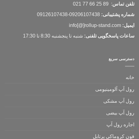
تلفن تماس
: 89 25 66 77 021
شماره پشتیبانی:
09206107438-09126107438
ایمیل:
info[@]rollup-stand.com
ساعات پاسخگویی تلفنی:
شنبه تا پنجشنبه 8:30 تا 17:30
دسترسی سریع
خانه
رول آپ آلومینیومی
رول آپ مشکی
رول آپ بیضی
اجاره رول آپ
فون کروماکی پرتابل