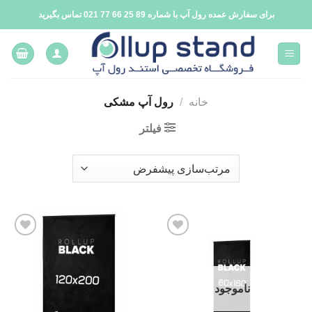
فتن
برای سفارش عمده رول آپ با شماره 89 25 66 77 021 تماس بگیرید
ه
حتوا
خانه
/
رول آپ مشکی
فیلتر
افزودن
افزودن
به
به
علاقه
علاقه
مندی
مندی
ها
ها
ناموجود