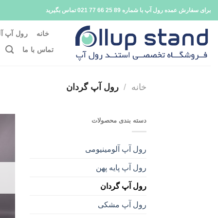
فتن
برای سفارش عمده رول آپ با شماره 89 25 66 77 021 تماس بگیرید
ه
حتوا
خانه
رول آپ آل
تماس با ما
خانه
/
رول آپ گردان
دسته بندی محصولات
رول آپ آلومینیومی
رول آپ پایه پهن
رول آپ گردان
رول آپ مشکی