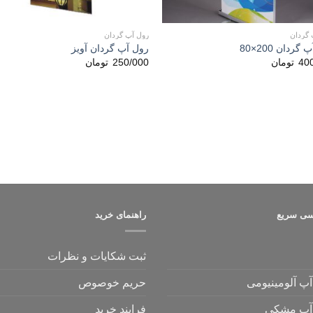
+
 گردان
رول آپ گردان
گردان 200×80
رول آپ گردان آویز
40
تومان
250/000
تومان
ی سریع
راهنمای خرید
ثبت شکایات و نظرات
پ آلومینیومی
حریم خوصوص
آپ مشکی
فرایند خرید