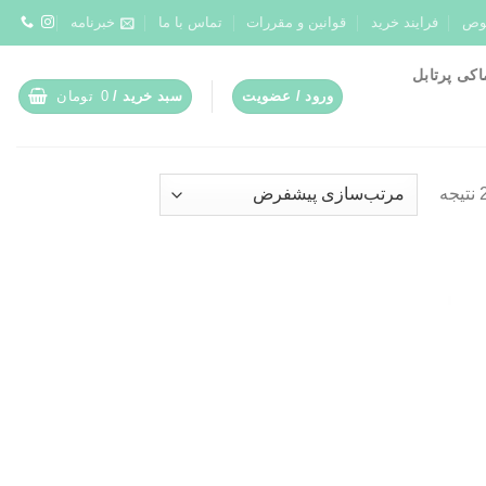
وص
فرایند خرید
قوانین و مقررات
تماس با ما
خبرنامه
کی پرتابل
ورود / عضویت
سبد خرید /
0
تومان
ودن
ه
قه
دی
ا