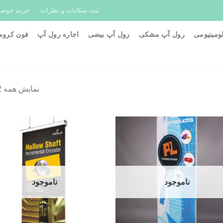
ثبت شکایات و نظرات
حریم خوص
ومینیومی
رول آپ مشکی
رول آپ بیضی
اجاره رول آپ
فون کروما
نمایش همه 2 نتیجه
افزودن
افز
به
ب
علاقه
علا
مندی
من
ها
ه
ناموجود
ناموجود