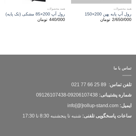
همه محصولات
همه محصولات
رول آپ پایه پهن 200×150
رول آپ 200×85 مشکی (تک پایه)
2/650/000
تومان
440/000
تومان
تماس با ما
تلفن تماس
: 89 25 66 77 021
شماره پشتیبانی:
09206107438-09126107438
ایمیل:
info[@]rollup-stand.com
ساعات پاسخگویی تلفنی:
شنبه تا پنجشنبه 8:30 تا 17:30