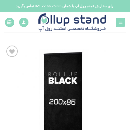
فتن
برای سفارش عمده رول آپ با شماره 89 25 66 77 021 تماس بگیرید
ه
حتوا
افزودن
به
علاقه
مندی
ها